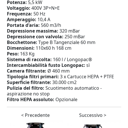
Potenza:
5,5 kW
Voltaggio:
400V 3P+N+E
Frequenza:
50 Hz
Amperaggio:
10,4 A
Portata d'aria:
560 m3/h
Depressione massima:
320 mBar
Depressione con valvola:
250 mBar
Bocchettone:
Type B Tangenziale 60 mm
Dimensioni:
110x60 h 168 cm
Peso:
163 Kg
Sistema di raccolta:
160 l / Longopac®
Intercambiabilità fusto Longopac:
sì
Camera filtrante:
Ø 460 mm
Tipologia filtri primari:
3 x Cartucce HEPA + PTFE
Superficie filtrante:
30.000 cm2
Pulizia del filtro:
Scuotimento automatico -
aspirazione no stop
Filtro HEPA assoluto:
Opzionale
< Precedente
Successivo >