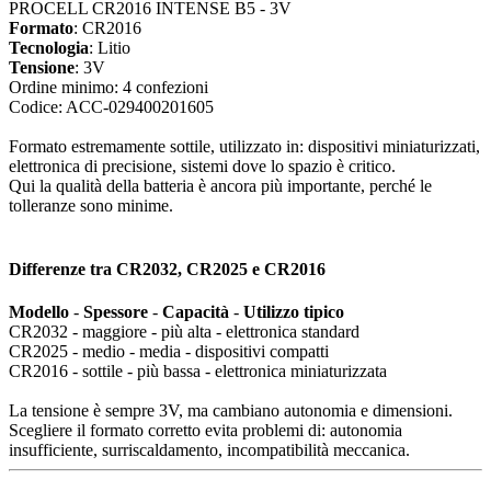
PROCELL CR2016 INTENSE B5 - 3V
Formato
: CR2016
Tecnologia
: Litio
Tensione
: 3V
Ordine minimo: 4 confezioni
Codice: ACC-029400201605
Formato estremamente sottile, utilizzato in: dispositivi miniaturizzati,
elettronica di precisione, sistemi dove lo spazio è critico.
Qui la qualità della batteria è ancora più importante, perché le
tolleranze sono minime.
Differenze tra CR2032, CR2025 e CR2016
Modello
-
Spessore
-
Capacità
-
Utilizzo tipico
CR2032 - maggiore - più alta - elettronica standard
CR2025 - medio - media - dispositivi compatti
CR2016 - sottile - più bassa - elettronica miniaturizzata
La tensione è sempre 3V, ma cambiano autonomia e dimensioni.
Scegliere il formato corretto evita problemi di: autonomia
insufficiente, surriscaldamento, incompatibilità meccanica.