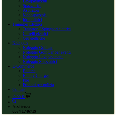
Lavapavimenti
Spazzatrici
Aspiratori
Monospazzola
Idropulitrici
Trainatori Elettrici
Trainatori / Spingitori elettrici
Carrelli elettrici
Gru elettriche
Noleggio
Noleggio Golf car
Noleggio Golf Car per eventi
Noleggio Lavapavimenti
Noleggio Spazzatrici
E-Commerce
Batterie
Battery Charger
Pile
Prodotti per pulizia
Contatto
0.00 €
Assistenza
0574 1746719