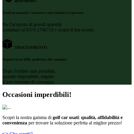
RISPARMIO
Sconti su quantità: contattaci conti esclusivi ti aspettano
Per l'acquisto di grandi quantità
contattaci al 0574 1746719 e scopri il tuo sconto.
TRACCIAMENTO
Acquisti sicuri dalla spedizione alla consegna
Dopo l'ordine sarà possibile,
quando disponibile, seguire
il tracciamento di consegna.
Occasioni imperdibili!
Scopri la nostra gamma di
golf car usati
:
qualità, affidabilità e
convenienza
per trovare la soluzione perfetta al miglior prezzo!
👉 Che aspetti?