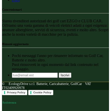
Concessionari
Siamo rivenditori autorizzati dei golf cart EZGO e CLUB CAR.
Offriamo una vasta gamma di veicoli elettrici adatti a ogni esigenza:
strutture alberghiere, servizi di sicurezza, eventi e molto altro. Scopri
anche la nostra varietà di macchine per la pulizia.
Rimani aggiornato
Pochi messaggi l'anno per rimanere informato su Golf Car,
Batterie e molto altro.
Puoi rimuoverti in ogni momento dal link contenuto nel
messaggio.
© EcologyDrive s.r.l. Batterie, Caricabatterie, GolfCar VAT
IT02409920978
Privacy Policy
Cookie Policy
Assistenza