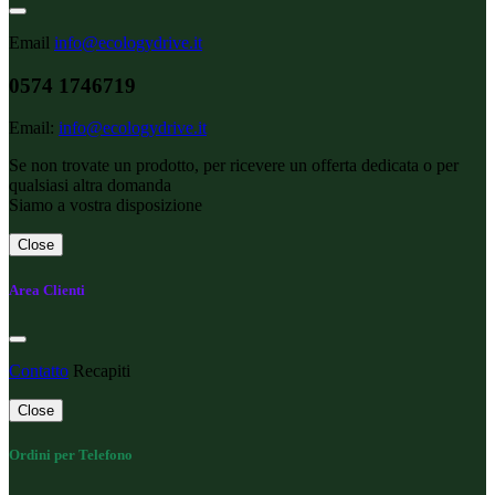
Email
info@ecologydrive.it
0574 1746719
Email:
info@ecologydrive.it
Se non trovate un prodotto, per ricevere un offerta dedicata o per
qualsiasi altra domanda
Siamo a vostra disposizione
Close
Area Clienti
Contatto
Recapiti
Close
Ordini per Telefono