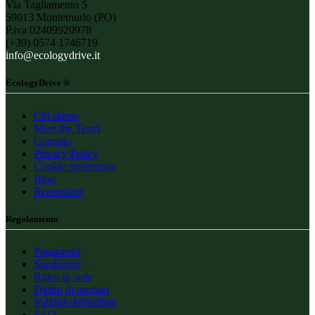
Via Tagliamento 5
59013 Montemurlo (PO)
P.iva 02409920978
(+39) 0574 1746719
info@ecologydrive.it
EcologyDrive ®
Chi siamo
Meet the Team
Contatto
Privacy Policy
Cookie preferenze
Blog
Recensioni
Regolamento
Pagamenti
Spedizioni
Ritiro in sede
Diritto di recesso
Validità dell'ordine
FAQ