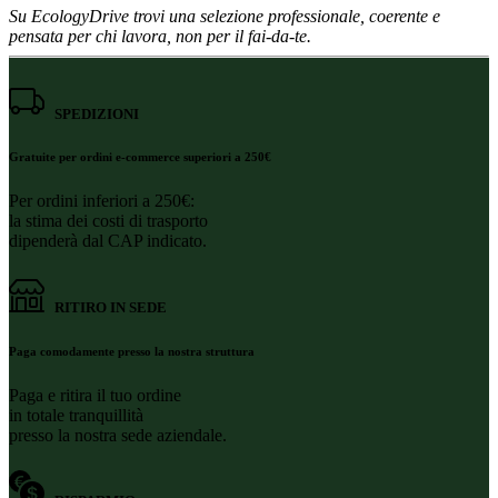
Su EcologyDrive trovi una selezione professionale, coerente e
pensata per chi lavora, non per il fai-da-te.
SPEDIZIONI
Gratuite per ordini e-commerce superiori a 250€
Per ordini inferiori a 250€:
la stima dei costi di trasporto
dipenderà dal CAP indicato.
RITIRO IN SEDE
Paga comodamente presso la nostra struttura
Paga e ritira il tuo ordine
in totale tranquillità
presso la nostra sede aziendale.