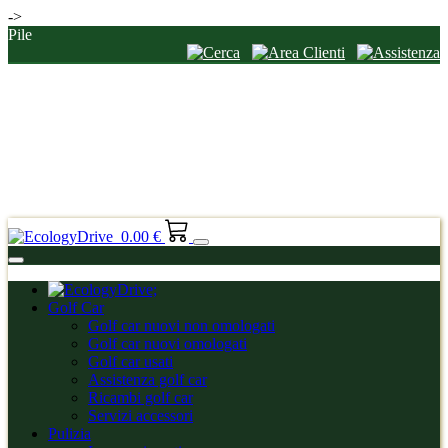
->
Pile
0.00 €
Golf Car
Golf car nuovi non omologati
Golf car nuovi omologati
Golf car usati
Assistenza golf car
Ricambi golf car
Servizi accessori
Pulizia