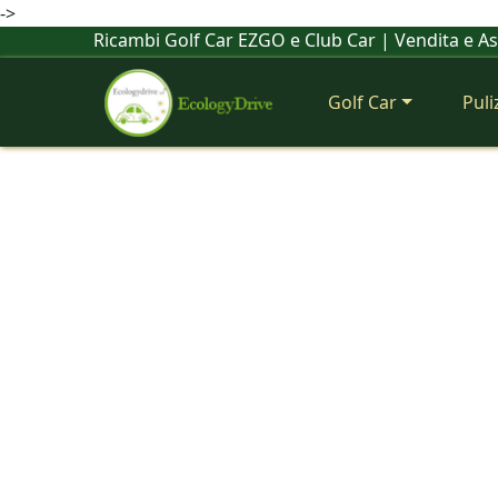
->
Ricambi Golf Car EZGO e Club Car | Vendita e A
Golf Car
Puli
Previous
Ricambi golf car originali e co