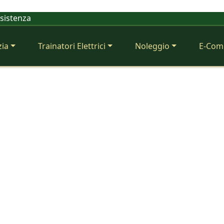
ssistenza
zia
Trainatori Elettrici
Noleggio
E-Com
mpatibili per EZGO e Club Car. Vendita, assistenza tecnica e