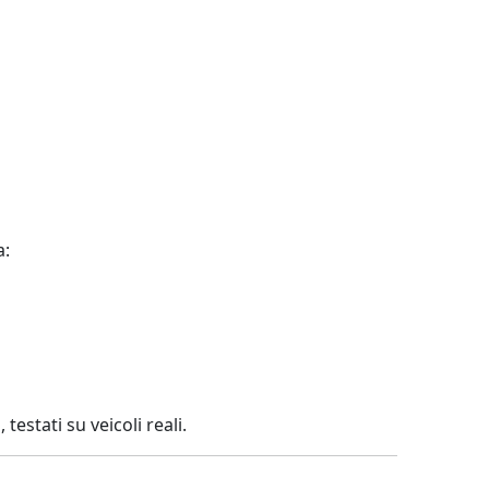
a:
M
, testati su veicoli reali.