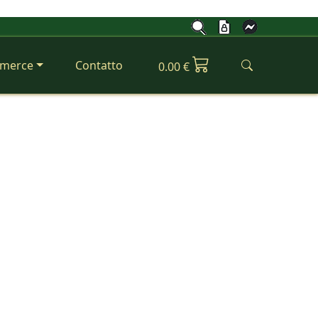
merce
Contatto
0.00 €
Next
Ricambi golf car
 consulenza professionale per golf
car sempre operative.