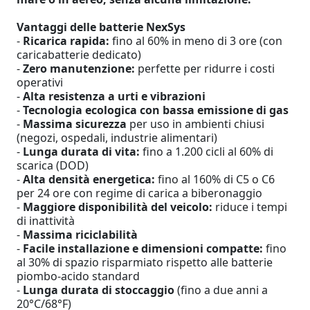
Vantaggi delle batterie NexSys
-
Ricarica rapida:
fino al 60% in meno di 3 ore (con
caricabatterie dedicato)
-
Zero manutenzione:
perfette per ridurre i costi
operativi
-
Alta resistenza a urti e vibrazioni
-
Tecnologia ecologica con bassa emissione di gas
-
Massima sicurezza
per uso in ambienti chiusi
(negozi, ospedali, industrie alimentari)
-
Lunga durata di vita:
fino a 1.200 cicli al 60% di
scarica (DOD)
-
Alta densità energetica:
fino al 160% di C5 o C6
per 24 ore con regime di carica a biberonaggio
-
Maggiore disponibilità del veicolo:
riduce i tempi
di inattività
-
Massima riciclabilità
-
Facile installazione e dimensioni compatte:
fino
al 30% di spazio risparmiato rispetto alle batterie
piombo-acido standard
-
Lunga durata di stoccaggio
(fino a due anni a
20°C/68°F)