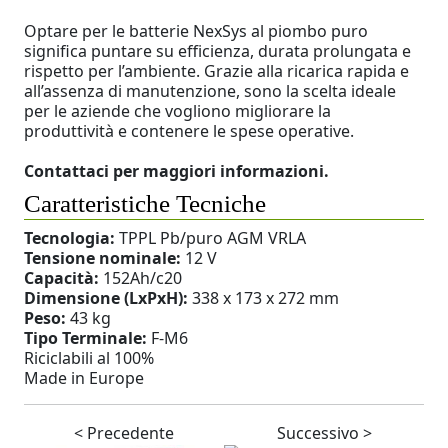
Optare per le batterie NexSys al piombo puro
significa puntare su efficienza, durata prolungata e
rispetto per l’ambiente. Grazie alla ricarica rapida e
all’assenza di manutenzione, sono la scelta ideale
per le aziende che vogliono migliorare la
produttività e contenere le spese operative.
Contattaci per maggiori informazioni.
Caratteristiche Tecniche
Tecnologia:
TPPL Pb/puro AGM VRLA
Tensione nominale:
12 V
Capacità:
152Ah/c20
Dimensione (LxPxH):
338 x 173 x 272 mm
Peso:
43 kg
Tipo Terminale:
F-M6
Riciclabili al 100%
Made in Europe
< Precedente
Successivo >