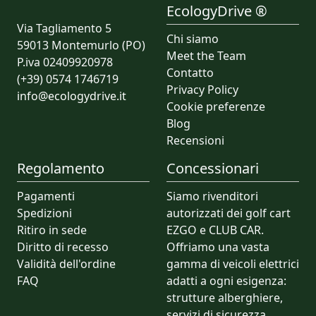
EcologyDrive ®
Via Tagliamento 5
Chi siamo
59013 Montemurlo (PO)
Meet the Team
P.iva 02409920978
Contatto
(+39) 0574 1746719
Privacy Policy
info@ecologydrive.it
Cookie preferenze
Blog
Recensioni
Regolamento
Concessionari
Pagamenti
Siamo rivenditori
Spedizioni
autorizzati dei golf cart
Ritiro in sede
EZGO e CLUB CAR.
Diritto di recesso
Offriamo una vasta
Validità dell'ordine
gamma di veicoli elettrici
FAQ
adatti a ogni esigenza:
strutture alberghiere,
servizi di sicurezza,