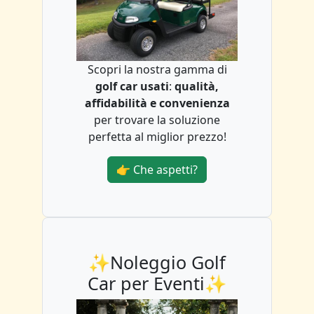
Scopri la nostra gamma di
golf car usati
:
qualità,
affidabilità e convenienza
per trovare la soluzione
perfetta al miglior prezzo!
👉 Che aspetti?
✨Noleggio Golf
Car per Eventi✨