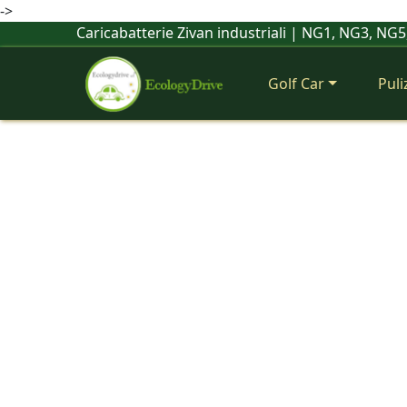
->
Caricabatterie Zivan industriali | NG1, NG3, NG
Golf Car
Puli
Previous
Scopri i caricabatterie Zi