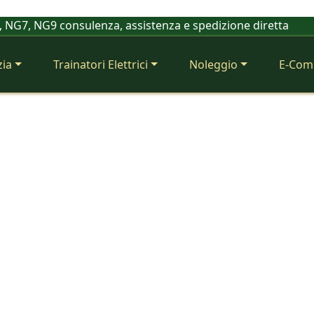
5, NG7, NG9 consulenza, assistenza e spedizione diretta
zia
Trainatori Elettrici
Noleggio
E-Com
Car
van per batterie piombo, AGM, GEL e litio: NG1, NG3, NG5, NG
industriali. Consulenza tecnica 