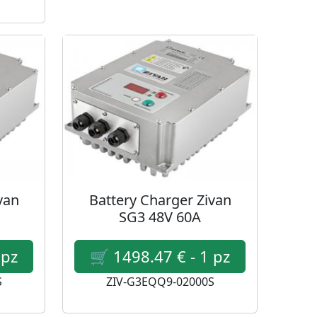
van
Battery Charger Zivan
SG3 48V 60A
S
ZIV-G3EQQ9-02000S