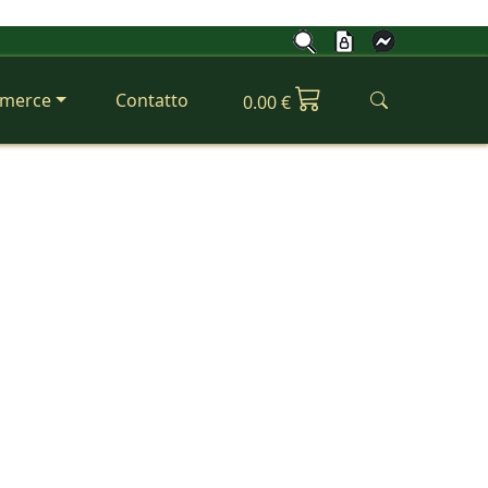
merce
Contatto
0.00 €
Next
icabatterie Zivan
7, NG9, SG3, BG18, e fast charger
EcologyDrive e spedizione diretta