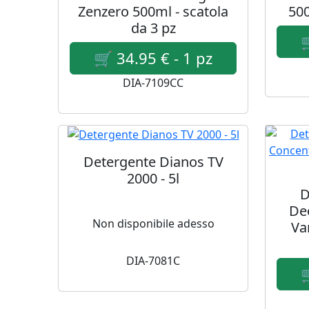
Zenzero 500ml - scatola
500
da 3 pz
DIA-7109CC
Detergente Dianos TV
2000 - 5l
D
De
Non disponibile adesso
Va
DIA-7081C