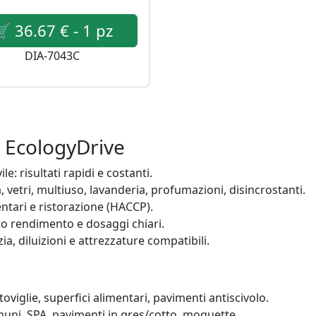
DIA-7043C
n EcologyDrive
le: risultati rapidi e costanti.
, vetri, multiuso, lavanderia, profumazioni, disincrostanti.
entari e ristorazione (HACCP).
lto rendimento e dosaggi chiari.
izia, diluizioni e attrezzature compatibili.
stoviglie, superfici alimentari, pavimenti antiscivolo.
muni, SPA, pavimenti in gres/cotto, moquette.