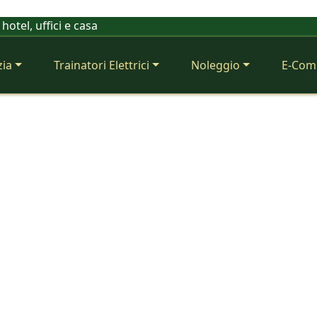
hotel, uffici e casa
zia
Trainatori Elettrici
Noleggio
E-Com
Prodotti Pulizia P
Qualità ed 