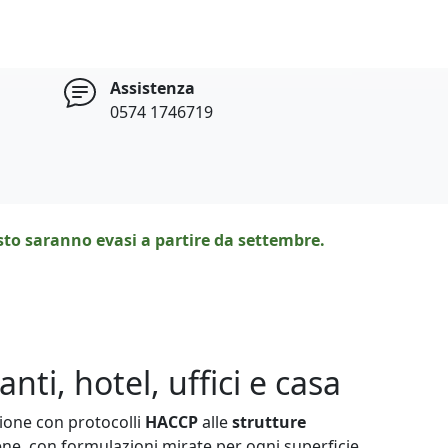
Assistenza
0574 1746719
osto saranno evasi a partire da settembre.
nti, hotel, uffici e casa
azione con protocolli
HACCP
alle
strutture
giene, con formulazioni mirate per ogni superficie