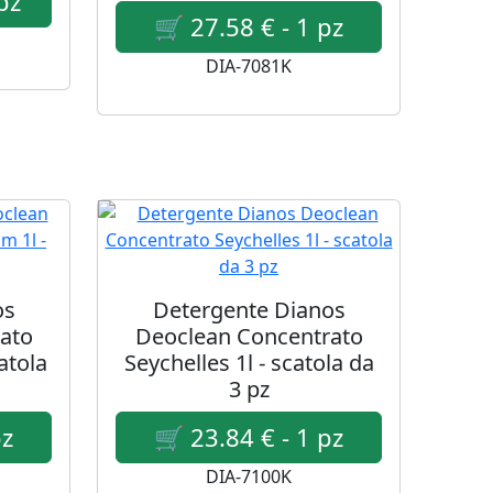
DIA-7081K
os
Detergente Dianos
ato
Deoclean Concentrato
atola
Seychelles 1l - scatola da
3 pz
DIA-7100K