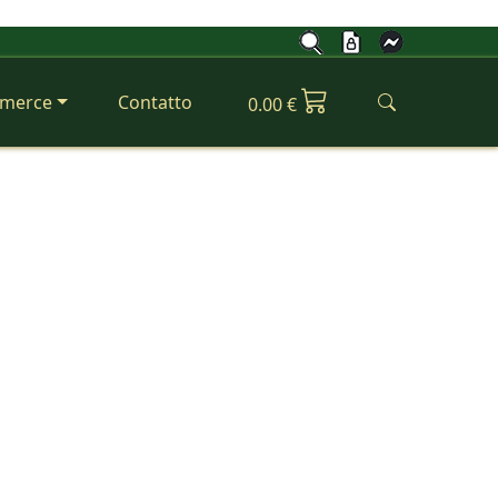
merce
Contatto
0.00 €
Next
rofessionale Dianos
efficienza per pulizie professionali!