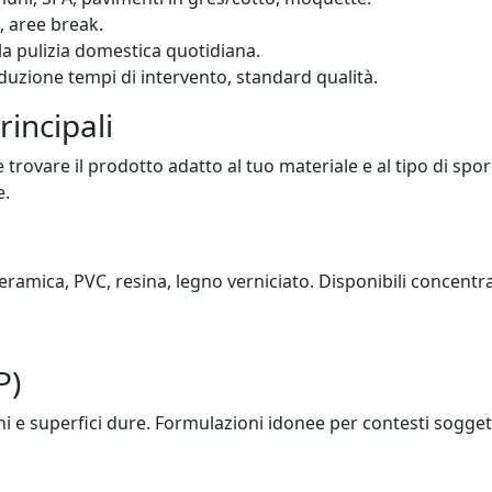
ci, aree break.
r la pulizia domestica quotidiana.
riduzione tempi di intervento, standard qualità.
incipali
e trovare il prodotto adatto al tuo materiale e al tipo di spo
e.
ceramica, PVC, resina, legno verniciato. Disponibili concent
P)
ni e superfici dure. Formulazioni idonee per contesti soggett