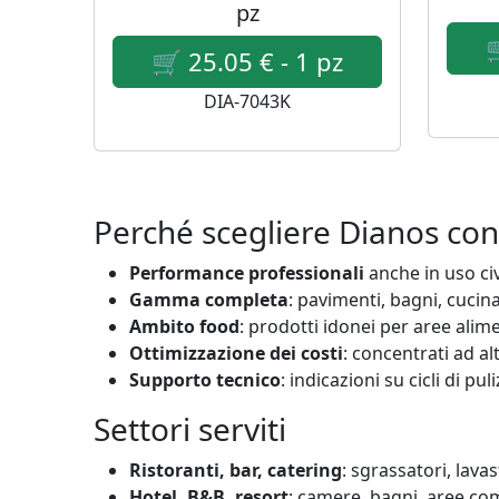
pz
DIA-7043K
Perché scegliere Dianos co
Performance professionali
anche in uso civi
Gamma completa
: pavimenti, bagni, cucina
Ambito food
: prodotti idonei per aree alim
Ottimizzazione dei costi
: concentrati ad a
Supporto tecnico
: indicazioni su cicli di pul
Settori serviti
Ristoranti, bar, catering
: sgrassatori, lava
Hotel, B&B, resort
: camere, bagni, aree co